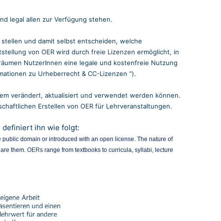
nd legal allen zur Verfügung stehen.
stellen und damit selbst entscheiden, welche
tstellung von
OER
wird durch
freie Lizenzen
ermöglicht, in
räumen NutzerInnen eine legale und kostenfreie Nutzung
rmationen zu
Urheberrecht & CC-Lizenzen
"
).
 jedem verändert, aktualisiert und verwendet werden können.
chaftlichen Erstellen von
OER
für
Lehrveranstaltungen.
efiniert ihn wie folgt:
he public domain or introduced with an open license. The nature of
hare them.
OER
s range from textbooks to curricula, syllabi, lecture