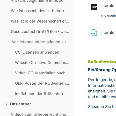
VIDEOS: Allgemeine Infos zum Urheberrecht und den ...
Literatu
Wie ist das mit dem Urheberrecht in der Wissenscha...
In diesem
Was ist in der Wissenschaft erlaubt?
Gesetzestext UrhG § 60a - Unterricht und Lehre
Literatu
Vertiefende Informationen zu Creative Commons: ...
CC-Lizenzen anwenden
Selbstlernkur
Website Creative Commons: Mehr über die Lizenzen
Einführung
O
Video: CC-Materialien suchen und finden
Der folgende, 
OER-Poster der RUB-internen Tagung zur Digitalisierung vom 15.11.2016
Informationsku
aneignen
.
Sie 
Im Rahmen der RUB-internen Tagung "Digitalisierung...
und mithilfe v
Unsichtbar
Schauen Sie be
Minimizza
Videos zum Urheberrecht und zu den CC-Lizenzen