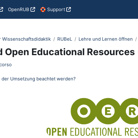
OpenRUB
🛟 Support
r Wissenschaftsdidaktik
RUBeL
Lehre und Lernen öffnen
d Open Educational Resources
outline
corso
ei der Umsetzung beachtet werden?