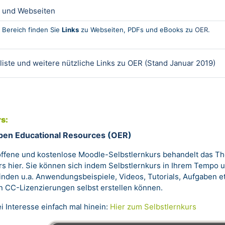
Contenuto Interattivo
r und Webseiten
 Bereich finden Sie
Links
zu Webseiten, PDFs und eBooks zu
OER
.
Fi
rliste und weitere nützliche Links zu OER (Stand Januar 2019)
s:
pen Educational Resources
(
OER
)
offene und kostenlose Moodle-Selbstlernkurs behandelt das 
rs hier. Sie können sich indem Selbstlernkurs in Ihrem Tempo un
finden u.a. Anwendungsbeispiele, Videos, Tutorials,
Aufgaben e
on CC-Lizenzierungen selbst erstellen können.
i Interesse einfach mal hinein
:
Hier zum Selbstlernkurs