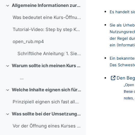
Allgemeine Informationen zur Kurs-Öffnung
Minimizza
Es handelt si
Was bedeutet eine Kurs-Öffnung in Moodle? ...
Sie als Urhe
Tutorial-Video: Step by step Kurse in Moodle öffentlich schalten (2 min)
Nutzungsrech
der Regel du
open_rub.mp4
ein (
Informat
Schriftliche Anleitung: 1. Sie...
Ein bekanntes
Das Schweste
Warum sollte ich meinen Kurs öffnen?
Minimizza
...
Den Begr
„
Open 
Welche Inhalte eignen sich für einen offenen Kurs?
these 
Minimizza
notes,
Prinzipiell eignen sich fast alle Themen für eine ...
Was sollte bei der Umsetzung beachtet werden?
Minimizza
Vor der Öffnung eines Kurses sollten Sie sich u.a....