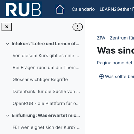
Vai al contenuto principale
Calendario
LEARN2Gether
ZfW - Zentrum fü
Infokurs "Lehre und Lernen öffnen"
Minimizza
Was sin
Von diesem Kurs gibt es eine neue, aktualisierte V...
Section 
Pagina home del 
Bei Fragen rund um die Themen CC-Lizenzen, Urheber...
Was sollte b
Glossar wichtiger Begriffe
Datenbank: für die Suche von Lehr/Lern-Materialien (große Teile OER)
OpenRUB - die Plattform für offene Kurse und Lehr-/Lernmaterialien der RUB
Einführung: Was erwartet mich in diesem Kurs?
Minimizza
Für wen eignet sich der Kurs? Dieser Kurs ric...