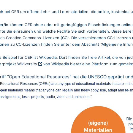
ch bei
OER
um offene Lehr- und Lernmaterialien, die online, kostenlos u
ber/in können
OER
ohne oder mit geringfügigen Einschränkungen online 
te Sie einräumen und welche Rechte Sie sich vorbehalten. Diese Berei
rch
Creative Commons
-Lizenzen (CC). Die verschiedenen CC-Lizenzen 
ionen zu CC-Lizenzen finden Sie unter dem Abschnitt
"Allgemeine Info
 Beispiel für
OER
ist Wikipedia: Dort finden Sie freie Artikel, die von
rprojekt
Wikiversity
von Wikipedia bietet eine Plattform
zum gemeins
iff "
Open Educational Resources
" hat die UNESCO geprägt und d
Educational Resources
(
OER
s) are any type of educational materials that are in t
open materials means that anyone can legally and freely copy, use, adapt and re-s
 assignments, tests, projects, audio, video and animation.“