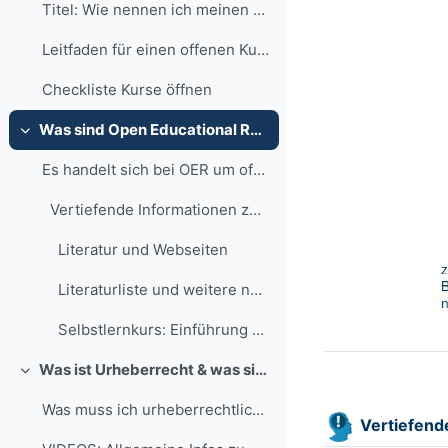
Titel: Wie nennen ich meinen offenen Kurs, damit e...
Leitfaden für einen offenen Kurs In...
Checkliste Kurse öffnen
Was sind Open Educational Resources (OER)?
Minimizza
Es handelt sich bei OER um offene Lehr...
Vertiefende Informationen zu Open Educational...
Literatur und Webseiten
Literaturliste und weitere nützliche Links zu OER (Stand Januar 2019)
Selbstlernkurs: Einführung Open Educational Resour...
Was ist Urheberrecht & was sind CC-Lizenzen?
Minimizza
Was muss ich urheberrechtlich beachten?Das Urheber...
Vertiefend