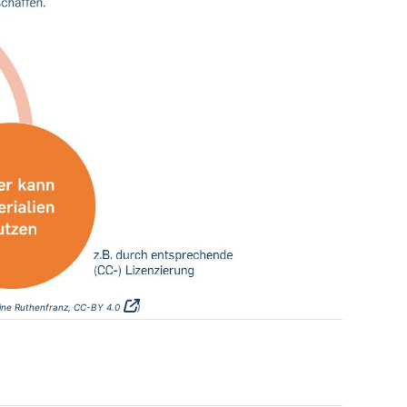
tine Ruthenfranz,
CC-BY 4.0
)