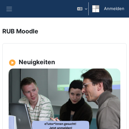
Zum Hauptinhalt
Anmelden
Website-Übersicht
RUB Moodle
Neuigkeiten