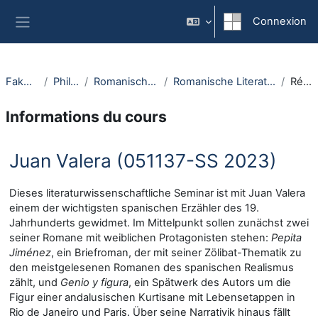
Passer au contenu principal
Connexion
Panneau latéral
Fakultäten
Philologie
Romanisches Seminar
Romanische Literaturwissenschaft
Résumé
Informations du cours
Juan Valera (051137-SS 2023)
Dieses literaturwissenschaftliche Seminar ist mit Juan Valera
einem der wichtigsten spanischen Erzähler des 19.
Jahrhunderts gewidmet. Im Mittelpunkt sollen zunächst zwei
seiner Romane mit weiblichen Protagonisten stehen:
Pepita
Jiménez
, ein Briefroman, der mit seiner Zölibat-Thematik zu
den meistgelesenen Romanen des spanischen Realismus
zählt, und
Genio y figura
, ein Spätwerk des Autors um die
Figur einer andalusischen Kurtisane mit Lebensetappen in
Rio de Janeiro und Paris. Über seine Narrativik hinaus fällt