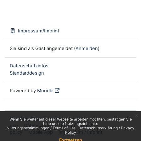
Impressum/Imprint
Sie sind als Gast angemeldet (
Anmelden
)
Datenschutzinfos
Standarddesign
Powered by
Moodle
x
Nutzungsbestimmungen / Terms of
Wenn Sie weiter auf dieser Webseite arbeiten möchten, bestätigen Sie
bitte unsere Nutzungsrichtlinie:
use
Datenschutzerklärung / Privacy
Nutzungsbestimmungen / Terms of Use
Datenschutzerklärung / Privacy
policy
Mobile App
Impressum / Imprint
Policy
Fortsetzen