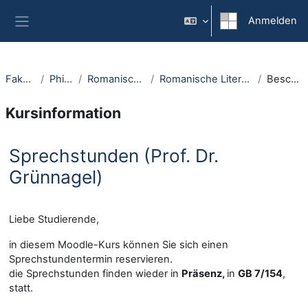
Zum Hauptinhalt
Anmelden
Website-Übersicht
Fakultäten
Philologie
Romanisches Seminar
Romanische Literaturwissenschaft
Beschreibung
Kursinformation
Sprechstunden (Prof. Dr.
Grünnagel)
Liebe Studierende,
in diesem Moodle-Kurs können Sie sich einen
Sprechstundentermin reservieren.
die Sprechstunden finden wieder in
Präsenz,
in
GB 7/154
,
statt.