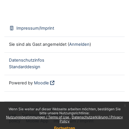
Impressum/Imprint
Sie sind als Gast angemeldet (
Anmelden
)
Datenschutzinfos
Standarddesign
Powered by
Moodle
x
Nutzungsbestimmungen / Terms of
Wenn Sie weiter auf dieser Webseite arbeiten möchten, bestätigen Sie
bitte unsere Nutzungsrichtlinie:
use
Datenschutzerklärung / Privacy
Nutzungsbestimmungen / Terms of Use
Datenschutzerklärung / Privacy
policy
Mobile App
Impressum / Imprint
Policy
Fortsetzen