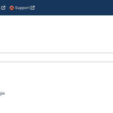
B
🛟 Support
n
gie