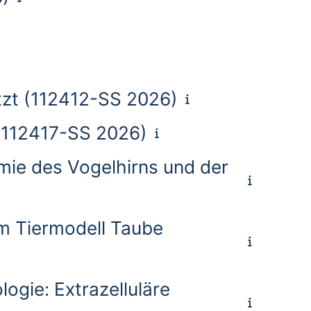
tzt (112412-SS 2026)
 (112417-SS 2026)
mie des Vogelhirns und der
im Tiermodell Taube
ogie: Extrazelluläre