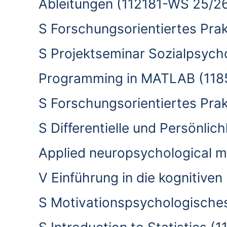
Ableitungen (112181-WS 25/2
S Forschungsorientiertes Pra
S Projektseminar Sozialpsych
Programming in MATLAB (118
S Forschungsorientiertes Pra
S Differentielle und Persönli
Applied neuropsychological 
V Einführung in die kognitiv
S Motivationspsychologische