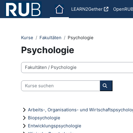
Zum Hauptinhalt
LEARN2Gether
OpenRU
Kurse
Fakultäten
Psychologie
Psychologie
Kursbereiche
Kurse suchen
Kurse suche
Arbeits-, Organisations- und Wirtschaftspsycholo
Biopsychologie
Entwicklungspsychologie