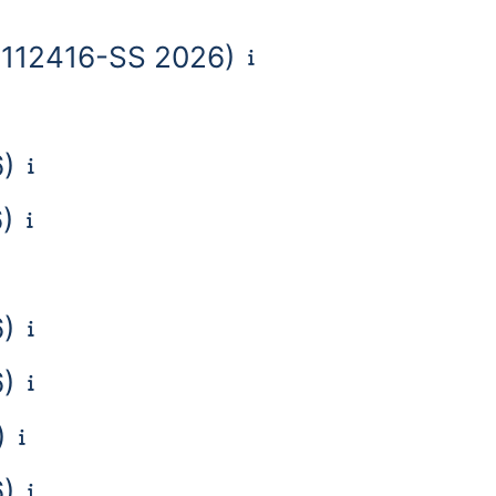
 (112416-SS 2026)
6)
)
6)
6)
)
6)