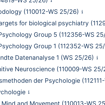
(114819-WS 25/26)
hodology (110012-WS 25/26)
argets for biological psychiatry (1
ty Psychology Group 5 (112356-WS 25
ty Psychology Group 1 (112352-WS 25
andte Datenanalyse 1 (WS 25/26)
nitive Neuroscience (110009-WS 25/
gsmethoden der Psychologie (112111
ychologie
ng Mind and Movement (110013-WS 2