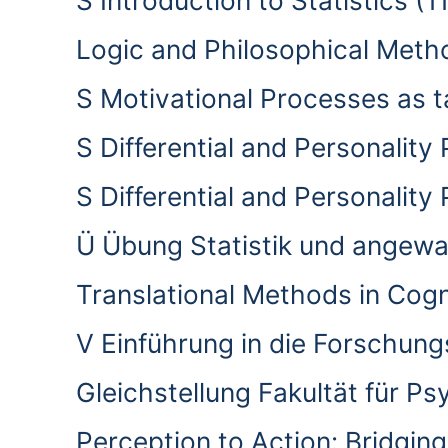
S Introduction to Statistics 
Logic and Philosophical Met
S Motivational Processes as t
S Differential and Personali
S Differential and Personali
Ü Übung Statistik und angew
Translational Methods in Cog
V Einführung in die Forschun
Gleichstellung Fakultät für Ps
Perception to Action: Bridgi