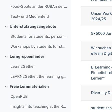
Food-Spots an der RUBAn der RUB gibt es verschiede...
Unser Work
Text- und Medienfeld
2024/25
Unterstützungsangebote
Einklappen
5x5000 Jury
Students for students: persönliche Beratung Wir be...
Workshops by students for students You can also ge...
Wir suchen 
eTeam Digit
Lerngruppenfinder
Einklappen
Learn2Gether
E-Learning-
Einheitsbre
LEARN2Gether, the learning group finder of the RUB
Lernen“
Freie Lernmaterialien
Einklappen
Diversity D
OpenRUB
Insights into teaching at the RUB
studentisch