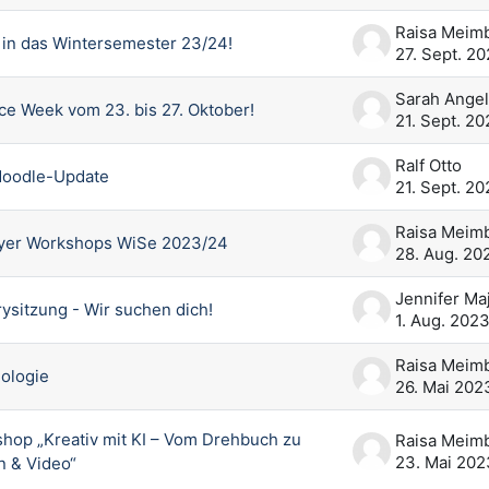
 in das Wintersemester 23/24!
27. Sept. 2
e Week vom 23. bis 27. Oktober!
21. Sept. 2
Ralf Otto
Moodle-Update
21. Sept. 2
Flyer Workshops WiSe 2023/24
28. Aug. 20
ysitzung - Wir suchen dich!
1. Aug. 202
lologie
26. Mai 202
hop „Kreativ mit KI – Vom Drehbuch zu
23. Mai 202
n & Video“