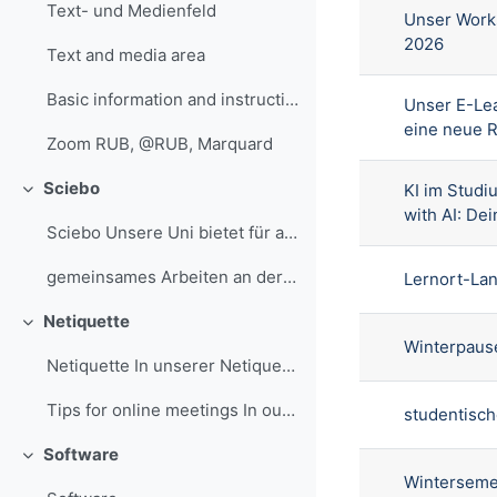
Text- und Medienfeld
Unser Work
2026
Text and media area
Basic information and instructions on Zoom can be ...
Unser E-Le
eine neue 
Zoom RUB, @RUB, Marquard
Sciebo
KI im Studi
Einklappen
with AI: De
Sciebo Unsere Uni bietet für alle Mitarbeiter/inne...
gemeinsames Arbeiten an der RUB, @RUB, Marquard
Lernort-Lan
Netiquette
Einklappen
Winterpaus
Netiquette In unserer Netiquette kannst du alle re...
Tips for online meetings In our tips for online me...
studentisch
Software
Einklappen
Winterseme