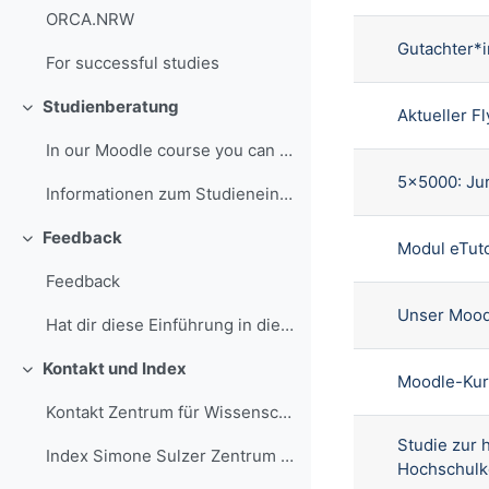
ORCA.NRW
Gutachter*i
For successful studies
Studienberatung
Aktueller 
Einklappen
In our Moodle course you can find the most importa...
5x5000: Jur
Informationen zum Studieneinstieg - Zentrale Studi...
Feedback
Modul eTut
Einklappen
Feedback
Unser Moodl
Hat dir diese Einführung in die Online-Lehre an de...
Kontakt und Index
Einklappen
Moodle-Kurs
Kontakt Zentrum für Wissenschaftsdidaktik (ZfW) Be...
Studie zur 
Index Simone Sulzer Zentrum für Wissenschaftsdidak...
Hochschulk