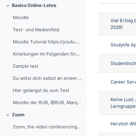
Status
Basics Online-Lehre
Liste der 
Einklappen
Moodle
Viel Erfol
2026!
Text- und Medienfeld
Moodle Tutorial https://youtu.be/eRzVKqXxQIU?si=a8...
Studylife 
Anleitungen Im Folgenden findest du ausgewählte An...
Studentisch
Sample test
Du willst dich selbst an einem Test versuchen? Nut...
Career Serv
Hier gelangst du zum Test
Keine Lust,
Moodle der RUB, @RUB, Marquard
Lerngruppe
Zoom
Einklappen
Herzlich W
Zoom, the video conferencing service at the RUB