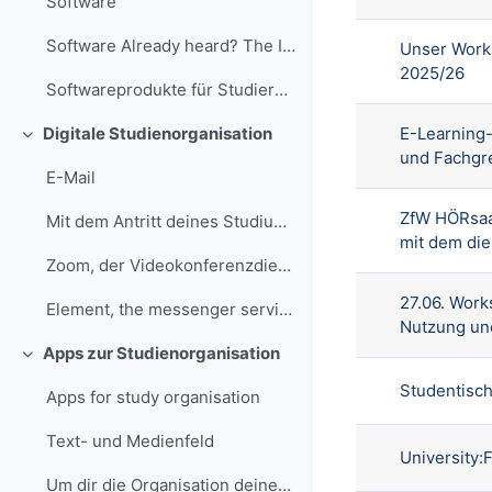
Software
Software Already heard? The IT.SERVICES department...
Unser Work
2025/26
Softwareprodukte für Studierende, @RUB, Marquard
E-Learning
Digitale Studienorganisation
Einklappen
und Fachgr
E-Mail
ZfW HÖRsaa
Mit dem Antritt deines Studiums erhältst du von de...
mit dem die
Zoom, der Videokonferenzdienst an der RUB
27.06. Work
Element, the messenger service at the RUB
Nutzung und
Apps zur Studienorganisation
Einklappen
Studentisch
Apps for study organisation
Text- und Medienfeld
University:
Um dir die Organisation deines Studiums zu erleich...