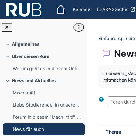
Zum Hauptinhalt
Kalender
LEARN2Gether
Einführung in di
Allgemeines
Einklappen
News
Über diesen Kurs
Einklappen
Abschlussbedi
Worum geht es in diesem Online-Kurs? Hier dreht si...
In diesem „Mac
mitmachen könn
News und Aktuelles
Einklappen
Macht mit!
Foren durchs
Liebe Studierende, in unserem Forum "News für euch...
Forum In diesem "Mach-mit!"-Forum informieren wir ...
News für euch
Thema