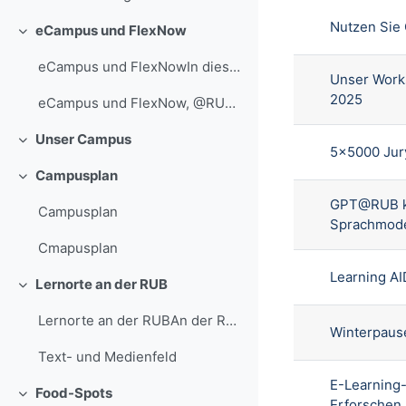
Nutzen Sie
eCampus und FlexNow
Einklappen
eCampus und FlexNowIn diesem Abschnitt findest du ...
Unser Work
2025
eCampus und FlexNow, @RUB, Marquard
Unser Campus
Einklappen
5x5000 Jury
Campusplan
Einklappen
GPT@RUB ka
Campusplan
Sprachmode
Cmapusplan
Learning A
Lernorte an der RUB
Einklappen
Lernorte an der RUBAn der RUB gibt es verschiedene...
Winterpaus
Text- und Medienfeld
E-Learning
Food-Spots
Einklappen
Erforschen. 