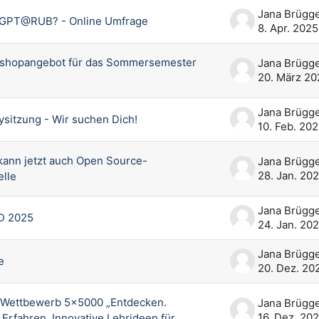
 GPT@RUB? - Online Umfrage
8. Apr. 2025
shopangebot für das Sommersemester
20. März 20
sitzung - Wir suchen Dich!
10. Feb. 20
nn jetzt auch Open Source-
28. Jan. 20
lle
ID 2025
24. Jan. 20
e
20. Dez. 20
-Wettbewerb 5x5000 „Entdecken.
16. Dez. 20
Erfahren. Innovative Lehrideen für ...