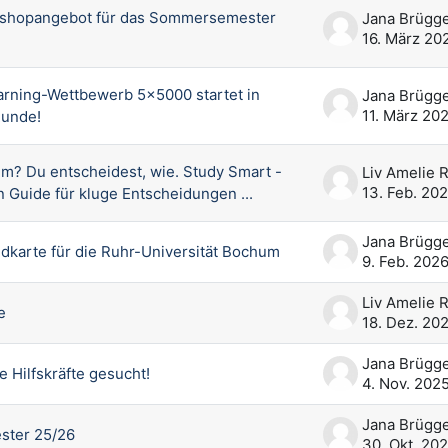
shopangebot für das Sommersemester
16. März 20
arning-Wettbewerb 5x5000 startet in
11. März 20
Runde!
um? Du entscheidest, wie. Study Smart -
13. Feb. 20
in Guide für kluge Entscheidungen ...
dkarte für die Ruhr-Universität Bochum
9. Feb. 202
e
18. Dez. 20
e Hilfskräfte gesucht!
4. Nov. 202
ster 25/26
30. Okt. 20