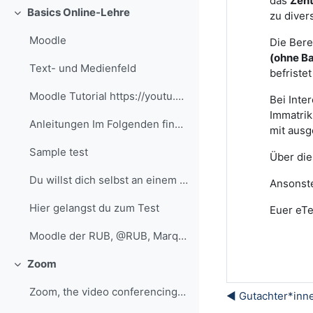
das
Zent
Basics Online-Lehre
zu diver
Einklappen
Moodle
Die Bere
(ohne Ba
Text- und Medienfeld
befriste
Moodle Tutorial https://youtu.be/eRzVKqXxQIU?si=a8...
Bei Inte
Immatrik
Anleitungen Im Folgenden findest du ausgewählte An...
mit aus
Sample test
Über di
Du willst dich selbst an einem Test versuchen? Nut...
Ansonste
Hier gelangst du zum Test
Euer eTe
Moodle der RUB, @RUB, Marquard
Zoom
Einklappen
Zoom, the video conferencing service at the RUB
◀︎ Gutachter*inn