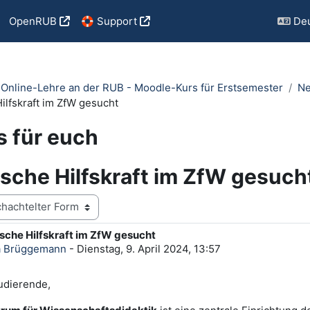
OpenRUB
🛟 Support
Deu
e Online-Lehre an der RUB - Moodle-Kurs für Erstsemester
Ne
ilfskraft im ZfW gesucht
 für euch
sche Hilfskraft im ZfW gesuch
sche Hilfskraft im ZfW gesucht
ntworten: 0
a Brüggemann
-
Dienstag, 9. April 2024, 13:57
udierende,