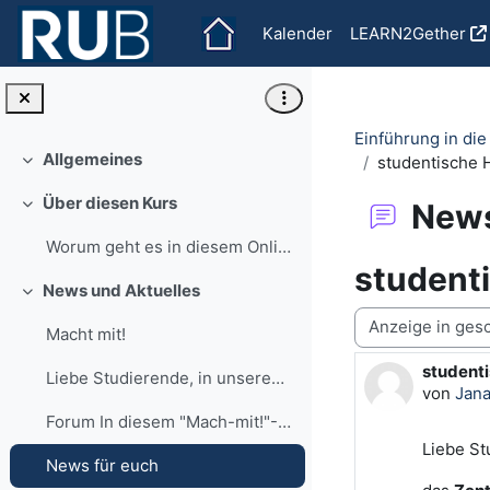
Zum Hauptinhalt
Kalender
LEARN2Gether
Einführung in di
Allgemeines
studentische H
Einklappen
Über diesen Kurs
News
Einklappen
Worum geht es in diesem Online-Kurs? Hier dreht si...
studenti
News und Aktuelles
Einklappen
Anzeigemodus
Macht mit!
studenti
Anzahl A
Liebe Studierende, in unserem Forum "News für euch...
von
Jan
Forum In diesem "Mach-mit!"-Forum informieren wir ...
Liebe St
News für euch