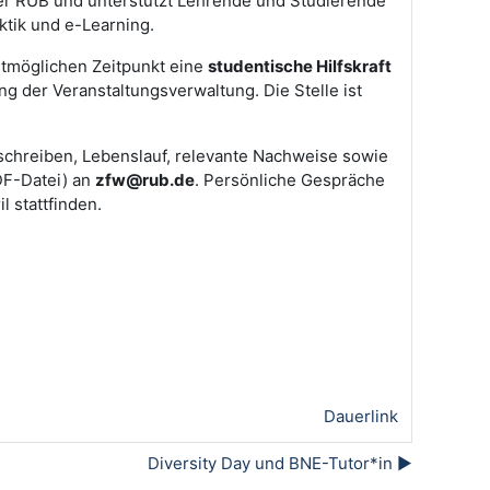
der RUB und unterstützt Lehrende und Studierende
tik und e-Learning.
tmöglichen Zeitpunkt eine
studentische Hilfskraft
g der Veranstaltungsverwaltung. Die Stelle ist
sschreiben, Lebenslauf, relevante Nachweise sowie
DF-Datei) an
zfw@rub.de
. Persönliche Gespräche
il stattfinden.
Dauerlink
Diversity Day und BNE-Tutor*in ▶︎