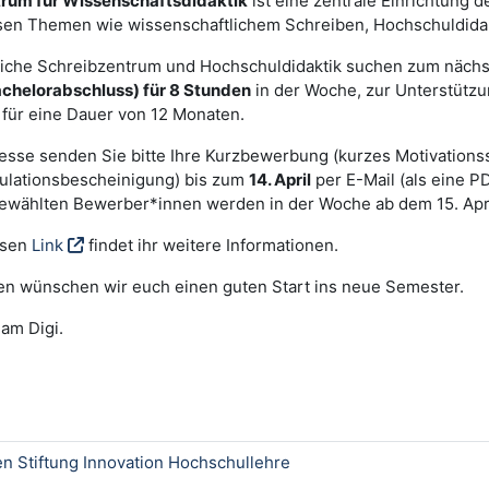
rum für Wissenschaftsdidaktik
ist eine zentrale Einrichtung 
sen Themen wie wissenschaftlichem Schreiben, Hochschuldidak
iche Schreibzentrum und Hochschuldidaktik suchen zum nächs
chelorabschluss) für 8 Stunden
in der Woche, zur Unterstützun
t für eine Dauer von 12 Monaten.
resse senden Sie bitte Ihre Kurzbewerbung (kurzes Motivation
ulationsbescheinigung) bis zum
14. April
per E-Mail (als eine P
gewählten Bewerber*innen werden in der Woche ab dem 15.
Apr
esen
Link
findet ihr weitere Informationen.
n wünschen wir euch einen guten Start ins neue Semester.
am Digi.
en Stiftung Innovation Hochschullehre