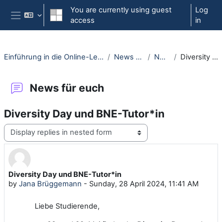
Skip to main content
You are currently using guest
Log
access
in
Side panel
Einführung in die Online-Lehre an der RUB - Moodle-Kurs für Erstsemester
News and current events
News für euch
Diversity Day und BNE-Tutor*in
News für euch
Diversity Day und BNE-Tutor*in
Display mode
Diversity Day und BNE-Tutor*in
Number of replies: 0
by
Jana Brüggemann
-
Sunday, 28 April 2024, 11:41 AM
Liebe Studierende,