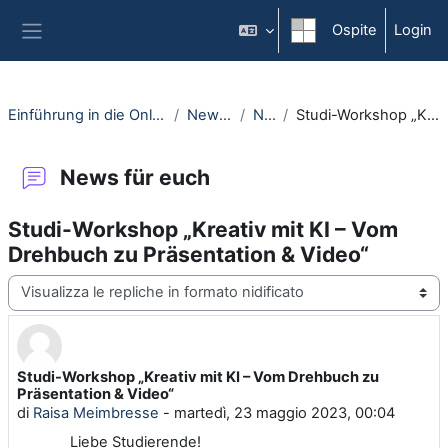
Vai al contenuto principale
Ospite
Login
Pannello laterale
Einführung in die Online-Lehre an der RUB - Moodle-Kurs für Erstsemester
News and current events
News für euch
Studi-Workshop „Kreativ mit KI – Vom Drehbuch zu Präsentation & Video“
News für euch
Studi-Workshop „Kreativ mit KI – Vom
Drehbuch zu Präsentation & Video“
Modalità visualizzazione
Studi-Workshop „Kreativ mit KI – Vom Drehbuch zu
Numero di risposte: 0
Präsentation & Video“
di
Raisa Meimbresse
-
martedì, 23 maggio 2023, 00:04
Liebe Studierende!