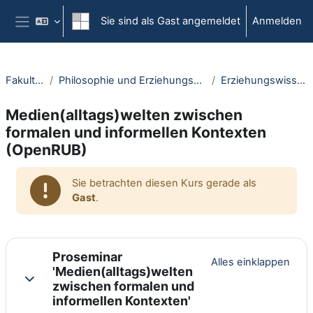
Zum Hauptinhalt
Sie sind als Gast angemeldet
Anmelden
Website-Übersicht
Fakultäten
Philosophie und Erziehungswissenschaft
Erziehungswissenschaft
Medien(alltags)welten zwischen
formalen und informellen Kontexten
(OpenRUB)
Sie betrachten diesen Kurs gerade als
Gast
.
Abschnittsübersicht
Proseminar
Alles einklappen
'Medien(alltags)welten
Einklappen
zwischen formalen und
informellen Kontexten'