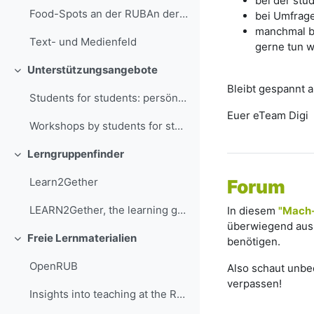
bei der stu
Food-Spots an der RUBAn der RUB gibt es verschiede...
bei Umfrage
manchmal bi
Text- und Medienfeld
gerne tun w
Unterstützungsangebote
Einklappen
Bleibt gespannt 
Students for students: persönliche Beratung Wir be...
Euer eTeam Digi
Workshops by students for students You can also ge...
Lerngruppenfinder
Einklappen
Learn2Gether
Forum
LEARN2Gether, the learning group finder of the RUB
In diesem
"Mach-
überwiegend aus 
Freie Lernmaterialien
benötigen.
Einklappen
OpenRUB
Also schaut unbed
verpassen!
Insights into teaching at the RUB