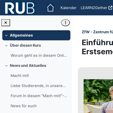
Zum Hauptinhalt
Kalender
LEARN2Gether
ZfW - Zentrum f
Allgemeines
Einklappen
Einführu
Über diesen Kurs
Einklappen
Erstsem
Worum geht es in diesem Online-Kurs? Hier dreht si...
Abschnit
News und Aktuelles
Einklappen
Macht mit!
Liebe Studierende, in unserem Forum "News für euch...
Forum In diesem "Mach-mit!"-Forum informieren wir ...
News für euch