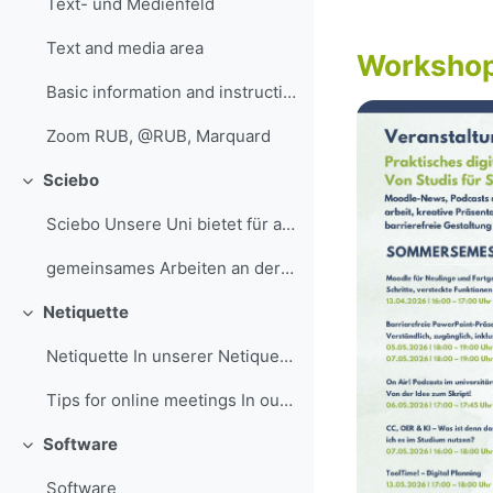
Text- und Medienfeld
Text and media area
Workshop
Basic information and instructions on Zoom can be ...
Zoom RUB, @RUB, Marquard
Sciebo
Einklappen
Sciebo Unsere Uni bietet für alle Mitarbeiter/inne...
gemeinsames Arbeiten an der RUB, @RUB, Marquard
Netiquette
Einklappen
Netiquette In unserer Netiquette kannst du alle re...
Tips for online meetings In our tips for online me...
Software
Einklappen
Software