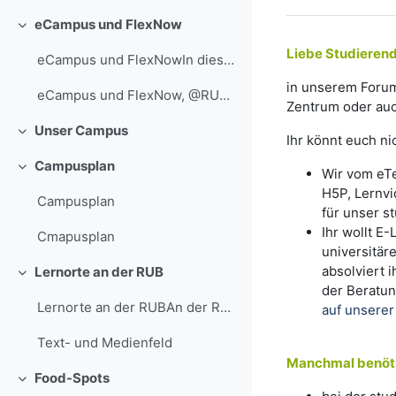
eCampus und FlexNow
Einklappen
Liebe Studieren
eCampus und FlexNowIn diesem Abschnitt findest du ...
in unserem Forum
eCampus und FlexNow, @RUB, Marquard
Zentrum oder auc
Unser Campus
Einklappen
Ihr könnt euch ni
Campusplan
Wir vom eTe
Einklappen
H5P, Lernvi
Campusplan
für unser s
Ihr wollt E
Cmapusplan
universitär
absolviert 
Lernorte an der RUB
Einklappen
der Beratu
Lernorte an der RUBAn der RUB gibt es verschiedene...
auf unserer
Text- und Medienfeld
Manchmal benötig
Food-Spots
Einklappen