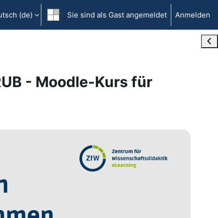
tsch ‎(de)‎
Sie sind als Gast angemeldet
Anmelden
Blo
RUB - Moodle-Kurs für