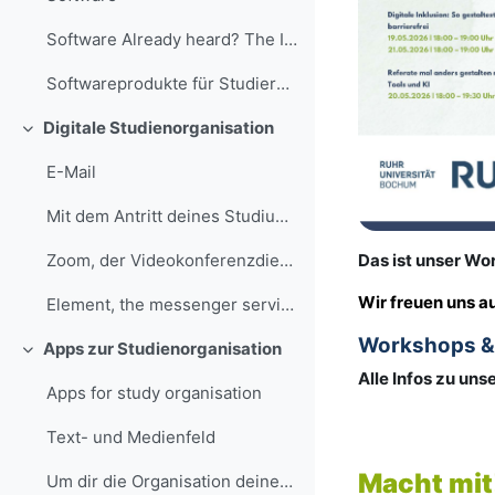
Software Already heard? The IT.SERVICES department...
Softwareprodukte für Studierende, @RUB, Marquard
Digitale Studienorganisation
Einklappen
E-Mail
Mit dem Antritt deines Studiums erhältst du von de...
Das ist unser W
Zoom, der Videokonferenzdienst an der RUB
Wir freuen uns 
Element, the messenger service at the RUB
Workshops & 
Apps zur Studienorganisation
Einklappen
Alle Infos zu un
Apps for study organisation
Text- und Medienfeld
Macht mit
Um dir die Organisation deines Studiums zu erleich...