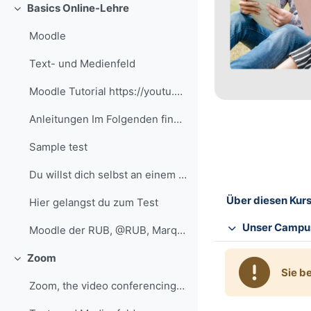
Basics Online-Lehre
Einklappen
Moodle
Text- und Medienfeld
Moodle Tutorial https://youtu.be/eRzVKqXxQIU?si=a8...
Anleitungen Im Folgenden findest du ausgewählte An...
Sample test
Du willst dich selbst an einem Test versuchen? Nut...
Über diesen Kur
Hier gelangst du zum Test
Unser Campu
Moodle der RUB, @RUB, Marquard
Zoom
Einklappen
Sie b
Zoom, the video conferencing service at the RUB