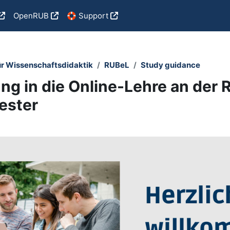
OpenRUB
🛟 Support
ür Wissenschaftsdidaktik
RUBeL
Study guidance
ng in die Online-Lehre an der 
ester
utline