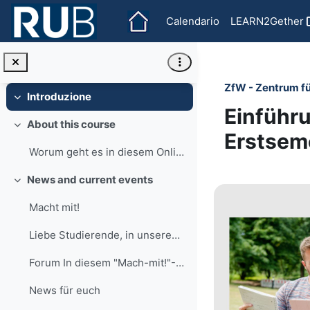
Vai al contenuto principale
Calendario
LEARN2Gether
ZfW - Zentrum f
Introduzione
Minimizza
Einführu
About this course
Minimizza
Erstsem
Worum geht es in diesem Online-Kurs? Hier dreht si...
Section o
News and current events
Minimizza
Macht mit!
Liebe Studierende, in unserem Forum "News für euch...
Forum In diesem "Mach-mit!"-Forum informieren wir ...
News für euch