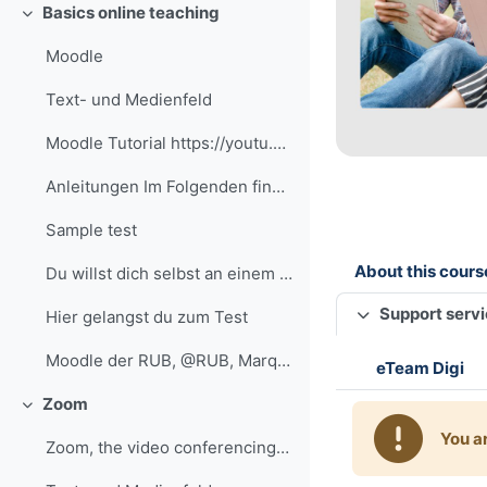
Basics online teaching
Minimizza
Moodle
Text- und Medienfeld
Moodle Tutorial https://youtu.be/eRzVKqXxQIU?si=a8...
Anleitungen Im Folgenden findest du ausgewählte An...
Sample test
About this cours
Du willst dich selbst an einem Test versuchen? Nut...
Support serv
Hier gelangst du zum Test
Moodle der RUB, @RUB, Marquard
eTeam Digi
Zoom
Minimizza
You a
Zoom, the video conferencing service at the RUB