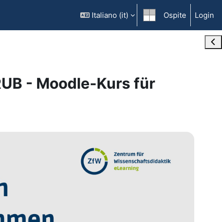
Italiano ‎(it)‎
Ospite
Login
Ope
RUB - Moodle-Kurs für