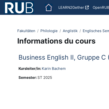
Passer au contenu principal
LEARN2Gether
OpenRU
Fakultäten
Philologie
Anglistik
Englisches Se
Informations du cours
Business English II, Gruppe 
Kursleiter/in:
Karin Bachem
Semester
:
ST 2025