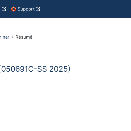
B
🛟 Support
minar
Résumé
C (050691C-SS 2025)