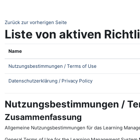
Zum Hauptinhalt
Zurück zur vorherigen Seite
Liste von aktiven Richtl
Name
Nutzungsbestimmungen / Terms of Use
Datenschutzerklärung / Privacy Policy
Nutzungsbestimmungen / Te
Zusammenfassung
Allgemeine Nutzungsbestimmungen für das Learning Manag
General Terms of Use for the
L
earning
M
anagement
S
ystem 