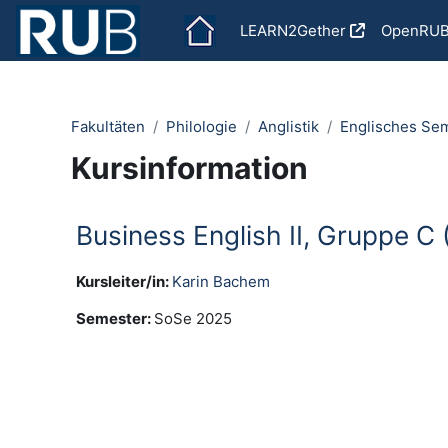
Zum Hauptinhalt
LEARN2Gether
OpenRU
Fakultäten
Philologie
Anglistik
Englisches Se
Kursinformation
Business English II, Gruppe 
Kursleiter/in:
Karin Bachem
Semester
:
SoSe 2025