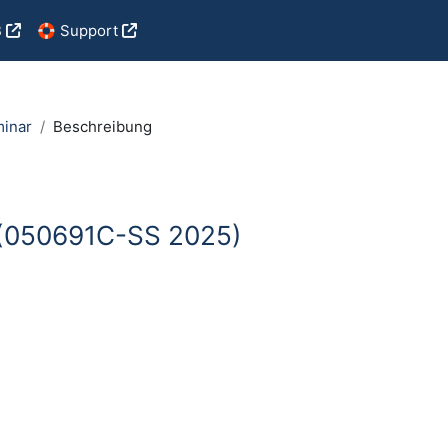
B
🛟 Support
minar
Beschreibung
C (050691C-SS 2025)