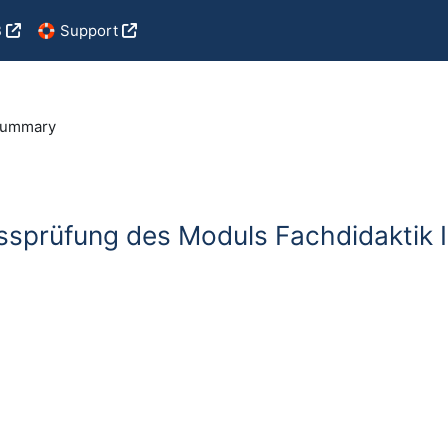
B
🛟 Support
ummary
sprüfung des Moduls Fachdidaktik I