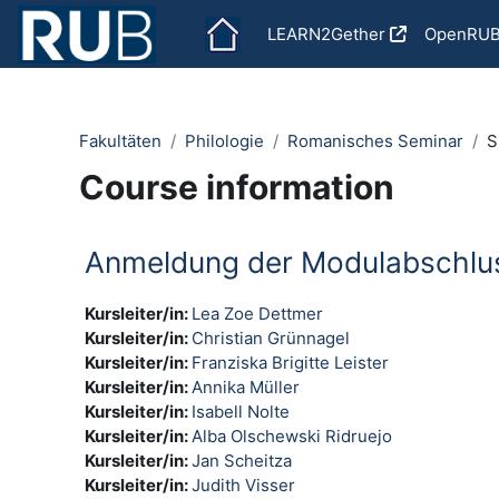
Skip to main content
LEARN2Gether
OpenRU
Fakultäten
Philologie
Romanisches Seminar
S
Course information
Anmeldung der Modulabschlus
Kursleiter/in:
Lea Zoe Dettmer
Kursleiter/in:
Christian Grünnagel
Kursleiter/in:
Franziska Brigitte Leister
Kursleiter/in:
Annika Müller
Kursleiter/in:
Isabell Nolte
Kursleiter/in:
Alba Olschewski Ridruejo
Kursleiter/in:
Jan Scheitza
Kursleiter/in:
Judith Visser