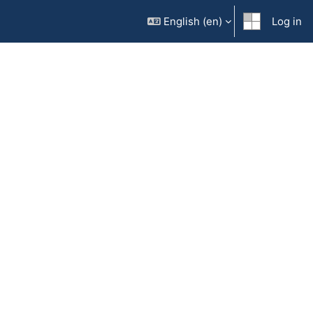
English ‎(en)‎
Log in