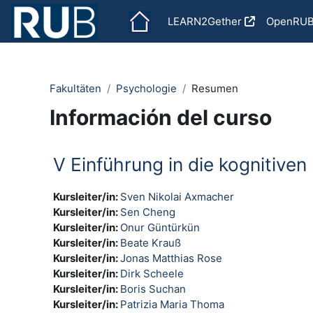
Salta al contenido principal
LEARN2Gether
OpenRU
Fakultäten
Psychologie
Resumen
Información del curso
V Einführung in die kognitiv
Kursleiter/in:
Sven Nikolai Axmacher
Kursleiter/in:
Sen Cheng
Kursleiter/in:
Onur Güntürkün
Kursleiter/in:
Beate Krauß
Kursleiter/in:
Jonas Matthias Rose
Kursleiter/in:
Dirk Scheele
Kursleiter/in:
Boris Suchan
Kursleiter/in:
Patrizia Maria Thoma