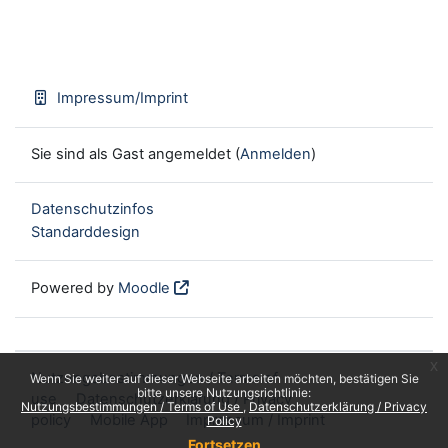
Impressum/Imprint
Sie sind als Gast angemeldet (
Anmelden
)
Datenschutzinfos
Standarddesign
Powered by
Moodle
x
Nutzungsbestimmungen / Terms of
Wenn Sie weiter auf dieser Webseite arbeiten möchten, bestätigen Sie
bitte unsere Nutzungsrichtlinie:
use
Datenschutzerklärung / Privacy
Nutzungsbestimmungen / Terms of Use
Datenschutzerklärung / Privacy
policy
Mobile App
Impressum / Imprint
Policy
Fortsetzen