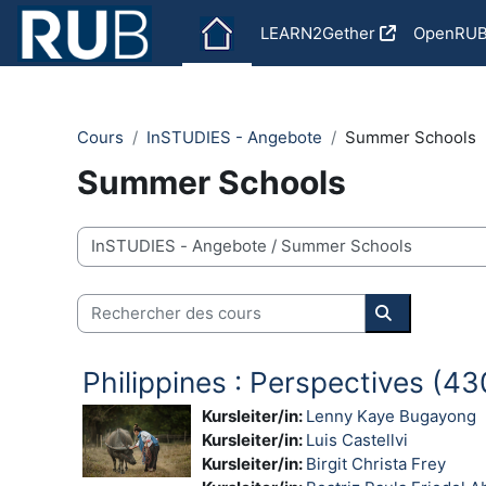
Passer au contenu principal
LEARN2Gether
OpenRU
Cours
InSTUDIES - Angebote
Summer Schools
Summer Schools
Catégories de cours
Rechercher des cours
Rechercher 
Philippines : Perspectives (
Kursleiter/in:
Lenny Kaye Bugayong
Kursleiter/in:
Luis Castellvi
Kursleiter/in:
Birgit Christa Frey