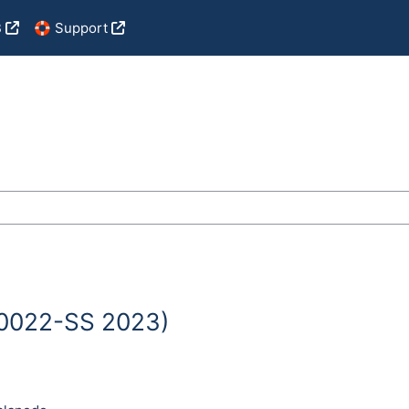
B
🛟 Support
des cours
430022-SS 2023)