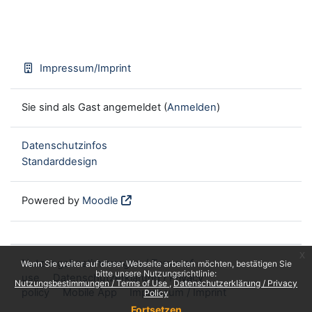
Impressum/Imprint
Sie sind als Gast angemeldet (
Anmelden
)
Datenschutzinfos
Standarddesign
Powered by
Moodle
x
Nutzungsbestimmungen / Terms of
Wenn Sie weiter auf dieser Webseite arbeiten möchten, bestätigen Sie
bitte unsere Nutzungsrichtlinie:
use
Datenschutzerklärung / Privacy
Nutzungsbestimmungen / Terms of Use
Datenschutzerklärung / Privacy
policy
Mobile App
Impressum / Imprint
Policy
Fortsetzen