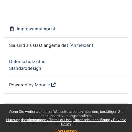
Impressum/Imprint
Sie sind als Gast angemeldet (
Anmelden
)
Datenschutzinfos
Standarddesign
Powered by
Moodle
x
Nutzungsbestimmungen / Terms of
Wenn Sie weiter auf dieser Webseite arbeiten möchten, bestätigen Sie
bitte unsere Nutzungsrichtlinie:
use
Datenschutzerklärung / Privacy
Nutzungsbestimmungen / Terms of Use
Datenschutzerklärung / Privacy
policy
Mobile App
Impressum / Imprint
Policy
Fortsetzen