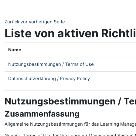
Zum Hauptinhalt
Zurück zur vorherigen Seite
Liste von aktiven Richtl
Name
Nutzungsbestimmungen / Terms of Use
Datenschutzerklärung / Privacy Policy
Nutzungsbestimmungen / Te
Zusammenfassung
Allgemeine Nutzungsbestimmungen für das Learning Manag
General Terms of Use for the
L
earning
M
anagement
S
ystem 