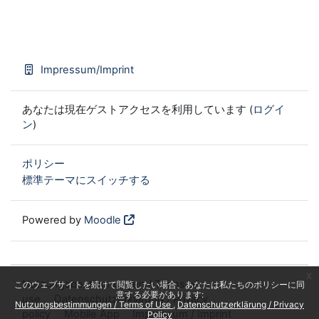
Impressum/Imprint
あなたは現在ゲストアクセスを利用しています (
ログイ
ン
)
ポリシー
標準テーマにスイッチする
Powered by
Moodle
x
Nutzungsbestimmungen / Terms of
このウェブサイトを続けて閲覧したい場合、あなたは私たちのポリシーに同
意する必要があります:
use
Datenschutzerklärung / Privacy
Nutzungsbestimmungen / Terms of Use
Datenschutzerklärung / Privacy
policy
Mobile App
Impressum / Imprint
Policy