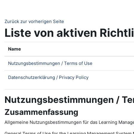
Zum Hauptinhalt
Zurück zur vorherigen Seite
Liste von aktiven Richtl
Name
Nutzungsbestimmungen / Terms of Use
Datenschutzerklärung / Privacy Policy
Nutzungsbestimmungen / Te
Zusammenfassung
Allgemeine Nutzungsbestimmungen für das Learning Manag
General Terms of Use for the
L
earning
M
anagement
S
ystem 