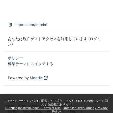
Impressum/Imprint
あなたは現在ゲストアクセスを利用しています (
ログイ
ン
)
ポリシー
標準テーマにスイッチする
Powered by
Moodle
x
Nutzungsbestimmungen / Terms of
このウェブサイトを続けて閲覧したい場合、あなたは私たちのポリシーに同
意する必要があります:
use
Datenschutzerklärung / Privacy
Nutzungsbestimmungen / Terms of Use
Datenschutzerklärung / Privacy
policy
Mobile App
Impressum / Imprint
Policy