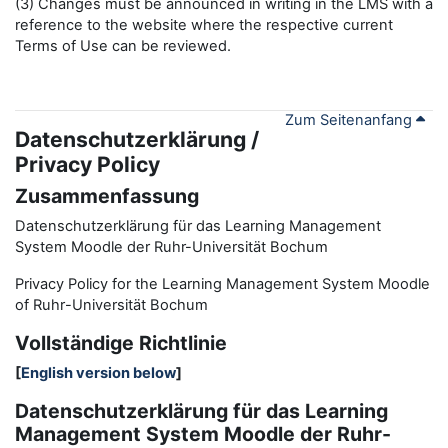
(3) Changes must be announced in writing in the LMS with a
reference to the website where the respective current
Terms of Use can be reviewed.
Zum Seitenanfang
Datenschutzerklärung /
Privacy Policy
Zusammenfassung
Datenschutzerklärung für das Learning Management
System Moodle der Ruhr-Universität Bochum
Privacy Policy for the
L
earning
M
anagement
S
ystem Moodle
of Ruhr
-
Universit
ät Bochum
Vollständige Richtlinie
[
English version below
]
Datenschutzerklärung für das Learning
Management System Moodle der Ruhr-