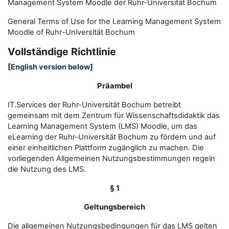
Management System Moodle der Ruhr-Universität Bochum
General Terms of Use for the
L
earning
M
anagement
S
ystem
Moodle of Ruhr
-
Universit
ät Bochum
Vollständige Richtlinie
[
English version below
]
Präambel
IT.Services der Ruhr-Universität Bochum betreibt
gemeinsam mit dem Zentrum für Wissenschaftsdidaktik das
Learning Management System (LMS) Moodle, um das
eLearning der Ruhr-Universität Bochum zu fördern und auf
einer einheitlichen Plattform zugänglich zu machen. Die
vorliegenden Allgemeinen Nutzungsbestimmungen regeln
die Nutzung des LMS.
§ 1
Geltungsbereich
Die allgemeinen Nutzungsbedingungen für das LMS gelten