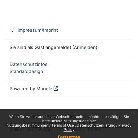
Impressum/Imprint
Sie sind als Gast angemeldet (
Anmelden
)
Datenschutzinfos
Standarddesign
Powered by
Moodle
x
Nutzungsbestimmungen / Terms of
Wenn Sie weiter auf dieser Webseite arbeiten möchten, bestätigen Sie
bitte unsere Nutzungsrichtlinie:
use
Datenschutzerklärung / Privacy
Nutzungsbestimmungen / Terms of Use
Datenschutzerklärung / Privacy
policy
Mobile App
Impressum / Imprint
Policy
Fortsetzen