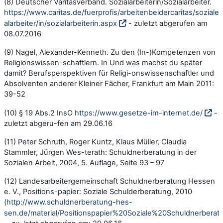
(8) Deutscher Varitasverband. Sozialarbeiterin/Sozialarbeiter.
https://www.caritas.de/fuerprofis/arbeitenbeidercaritas/soziale
alarbeiter/in/sozialarbeiterin.aspx
- zuletzt abgerufen am
08.07.2016
(9) Nagel, Alexander-Kenneth. Zu den (In-)Kompetenzen von
Religionswissen-schaftlern. In Und was machst du später
damit? Berufsperspektiven für Religi-onswissenschaftler und
Absolventen anderer Kleiner Fächer, Frankfurt am Main 2011:
39-52
(10) § 19 Abs.2 InsO
https://www.gesetze-im-internet.de/
-
zuletzt abgeru-fen am 29.06.16
(11) Peter Schruth, Roger Kuntz, Klaus Müller, Claudia
Stammler, Jürgen Wes-terath: Schuldnerberatung in der
Sozialen Arbeit, 2004, 5. Auflage, Seite 93 – 97
(12) Landesarbeitergemeinschaft Schuldnerberatung Hessen
e. V., Positions-papier: Soziale Schulderberatung, 2010
(
http://www.schuldnerberatung-hes-
sen.de/material/Positionspapier%20Soziale%20Schuldnerberat