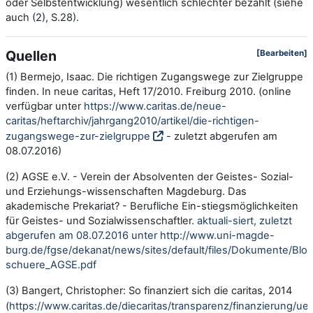
oder Selbstentwicklung) wesentlich schlechter bezahlt (siehe
auch (2), S.28).
Quellen
[Bearbeiten]
(1) Bermejo, Isaac. Die richtigen Zugangswege zur Zielgruppe
finden. In neue caritas, Heft 17/2010. Freiburg 2010. (online
verfügbar unter
https://www.caritas.de/neue-
caritas/heftarchiv/jahrgang2010/artikel/die-richtigen-
zugangswege-zur-zielgruppe
- zuletzt abgerufen am
08.07.2016)
(2) AGSE e.V. - Verein der Absolventen der Geistes- Sozial-
und Erziehungs-wissenschaften Magdeburg. Das
akademische Prekariat? - Berufliche Ein-stiegsmöglichkeiten
für Geistes- und Sozialwissenschaftler.
aktuali-siert, zuletzt
abgerufen am 08.07.2016 unter http://www.uni-magde-
burg.de/fgse/dekanat/news/sites/default/files/Dokumente/Blo
schuere_AGSE.pdf
(3) Bangert, Christopher: So finanziert sich die caritas, 2014
(
https://www.caritas.de/diecaritas/transparenz/finanzierung/ueb