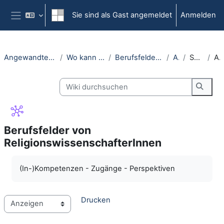
Zum Hauptinhalt
Sie sind als Gast angemeldet
Anmelden
Website-Übersicht
Angewandte Religionswissenschaft (Öffentlich)
Wo kann ich ein Praktikum absolvieren?
Berufsfelder von ReligionswissenschafterInnen
Anzeigen
Soziale Beratung
Anzeig
Wiki durchsuchen
Wiki 
Berufsfelder von
ReligionswissenschafterInnen
Abschlussbedingungen
(In-)Kompetenzen - Zugänge - Perspektiven
Drucken