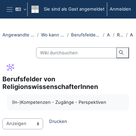
Zum Hauptinhalt
Sie sind als Gast angemeldet
Anmelden
Website-Übersicht
Angewandte Religionswissenschaft (Öffentlich)
Wo kann ich ein Praktikum absolvieren?
Berufsfelder von ReligionswissenschafterInnen
Anzeigen
RestauratorIn
Anzeig
Wiki durchsuchen
Wiki 
Berufsfelder von
ReligionswissenschafterInnen
Abschlussbedingungen
(In-)Kompetenzen - Zugänge - Perspektiven
Drucken