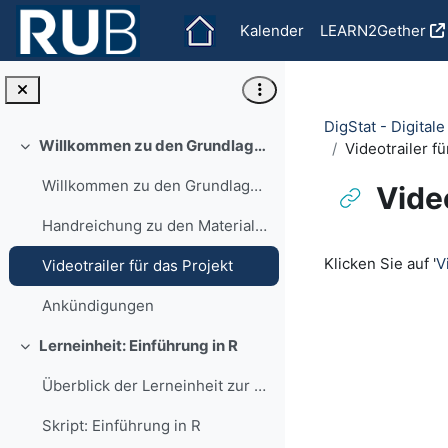
Zum Hauptinhalt
Kalender
LEARN2Gether
DigStat - Digitale
Willkommen zu den Grundlagen der Statistik mit R!
Videotrailer fü
Einklappen
Willkommen zu den Grundlagen der Statistik mit R!
Video
Handreichung zu den Materialien des Projekts DigStat
Abschlussbedi
Klicken Sie auf '
V
Videotrailer für das Projekt
Ankündigungen
Lerneinheit: Einführung in R
Einklappen
Überblick der Lerneinheit zur Einführung mit R
Skript: Einführung in R