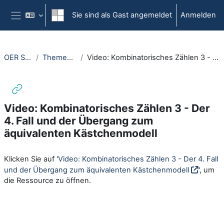
Zum Hauptinhalt
Sie sind als Gast angemeldet
Anmelden
Website-Übersicht
OER Stochastik NRW
Themenpaket Kombinatorik
Video: Kombinatorisches Zählen 3 - Der 4. Fall und der Übergang zum äquivalenten Kästchenmodell
Video: Kombinatorisches Zählen 3 - Der
4. Fall und der Übergang zum
äquivalenten Kästchenmodell
Abschlussbedingungen
Klicken Sie auf '
Video: Kombinatorisches Zählen 3 - Der 4. Fall
und der Übergang zum äquivalenten Kästchenmodell
', um
die Ressource zu öffnen.