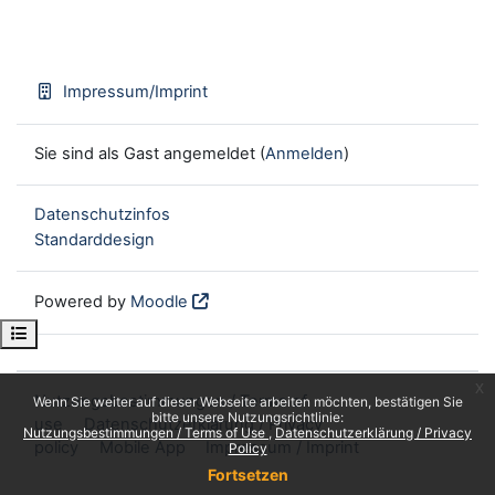
Impressum/Imprint
Sie sind als Gast angemeldet (
Anmelden
)
Datenschutzinfos
Standarddesign
Powered by
Moodle
Kursindex öffnen
x
Nutzungsbestimmungen / Terms of
Wenn Sie weiter auf dieser Webseite arbeiten möchten, bestätigen Sie
bitte unsere Nutzungsrichtlinie:
use
Datenschutzerklärung / Privacy
Nutzungsbestimmungen / Terms of Use
Datenschutzerklärung / Privacy
policy
Mobile App
Impressum / Imprint
Policy
Fortsetzen