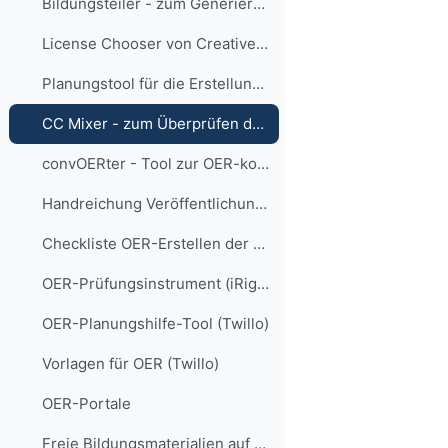
Bildungsteiler - zum Generieren eines Lizenzhinweises
License Chooser von Creative Commons
Planungstool für die Erstellung von OER (OER Canvas)
CC Mixer - zum Überprüfen der Kompatibilität von CC-Lizenzen (Remix)
convOERter - Tool zur OER-konformen Gestaltung von Dateien
Handreichung Veröffentlichung von Lehr-Lern-Materialien als OER (HHU)
Checkliste OER-Erstellen der FH Bielefeld
OER-Prüfungsinstrument (iRights)
OER-Planungshilfe-Tool (Twillo)
Vorlagen für OER (Twillo)
OER-Portale
Freie Bildungsmaterialien auf dem Landesportal ORCA.nrw