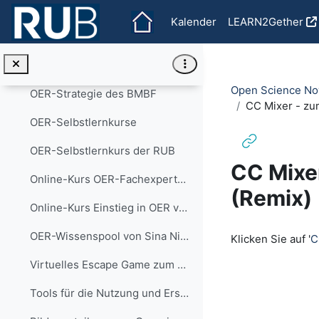
Zum Hauptinhalt
Leitfaden zu rechtlichen Fragestellungen von OERinForm
Kalender
LEARN2Gether
Die NC-Lizenz und ihre Folgen
Das Dossier des Magazins iRights - Beiträge rund um das Thema OER
Open Science No
OER-Strategie des BMBF
CC Mixer - zu
OER-Selbstlernkurse
OER-Selbstlernkurs der RUB
CC Mixer
Online-Kurs OER-Fachexperten von oncampus
(Remix)
Online-Kurs Einstieg in OER von Nele Hirsch
Abschlussbedi
OER-Wissenspool von Sina Nitzsche und Linda Halm ist für das Netzwerk ORCA.nrw
Klicken Sie auf '
C
Virtuelles Escape Game zum Thema Urheberrecht & OER von Martina Rüter
Tools für die Nutzung und Erstellung von OER