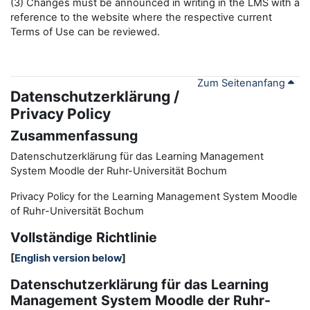
(3) Changes must be announced in writing in the LMS with a
reference to the website where the respective current
Terms of Use can be reviewed.
Zum Seitenanfang
Datenschutzerklärung /
Privacy Policy
Zusammenfassung
Datenschutzerklärung für das Learning Management
System Moodle der Ruhr-Universität Bochum
Privacy Policy for the
L
earning
M
anagement
S
ystem Moodle
of Ruhr
-
Universit
ät Bochum
Vollständige Richtlinie
[
English version below
]
Datenschutzerklärung für das Learning
Management System Moodle der Ruhr-