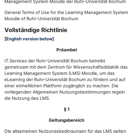
Management System Moodle der Ruhr-Universität Bochum
General Terms of Use for the
L
earning
M
anagement
S
ystem
Moodle of Ruhr
-
Universit
ät Bochum
Vollständige Richtlinie
[
English version below
]
Präambel
IT.Services der Ruhr-Universität Bochum betreibt
gemeinsam mit dem Zentrum für Wissenschaftsdidaktik das
Learning Management System (LMS) Moodle, um das
eLearning der Ruhr-Universität Bochum zu fördern und auf
einer einheitlichen Plattform zugänglich zu machen. Die
vorliegenden Allgemeinen Nutzungsbestimmungen regeln
die Nutzung des LMS.
§ 1
Geltungsbereich
Die allgemeinen Nutzungsbedingungen für das LMS gelten