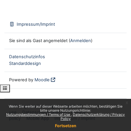
Impressum/Imprint
Sie sind als Gast angemeldet (
Anmelden
)
Datenschutzinfos
Standarddesign
Powered by
Moodle
Kursindex öffnen
x
Nutzungsbestimmungen / Terms of
Wenn Sie weiter auf dieser Webseite arbeiten möchten, bestätigen Sie
bitte unsere Nutzungsrichtlinie:
use
Datenschutzerklärung / Privacy
Nutzungsbestimmungen / Terms of Use
Datenschutzerklärung / Privacy
policy
Mobile App
Impressum / Imprint
Policy
Fortsetzen