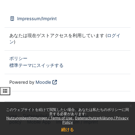
Impressum/Imprint
あなたは現在ゲストアクセスを利用しています (
ログイ
ン
)
ポリシー
標準テーマにスイッチする
Powered by
Moodle
Open course index
x
Nutzungsbestimmungen / Terms of
このウェブサイトを続けて閲覧したい場合、あなたは私たちのポリシーに同
意する必要があります:
use
Datenschutzerklärung / Privacy
Nutzungsbestimmungen / Terms of Use
Datenschutzerklärung / Privacy
policy
Mobile App
Impressum / Imprint
Policy
続ける