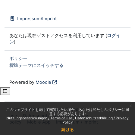
Impressum/Imprint
あなたは現在ゲストアクセスを利用しています (
ログイ
ン
)
ポリシー
標準テーマにスイッチする
Powered by
Moodle
Open course index
x
Nutzungsbestimmungen / Terms of
このウェブサイトを続けて閲覧したい場合、あなたは私たちのポリシーに同
意する必要があります:
use
Datenschutzerklärung / Privacy
Nutzungsbestimmungen / Terms of Use
Datenschutzerklärung / Privacy
policy
Mobile App
Impressum / Imprint
Policy
続ける