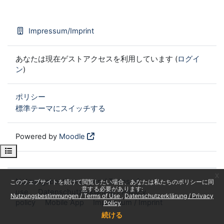
Impressum/Imprint
あなたは現在ゲストアクセスを利用しています (
ログイ
ン
)
ポリシー
標準テーマにスイッチする
Powered by
Moodle
Open course index
x
Nutzungsbestimmungen / Terms of
このウェブサイトを続けて閲覧したい場合、あなたは私たちのポリシーに同
意する必要があります:
use
Datenschutzerklärung / Privacy
Nutzungsbestimmungen / Terms of Use
Datenschutzerklärung / Privacy
policy
Mobile App
Impressum / Imprint
Policy
続ける