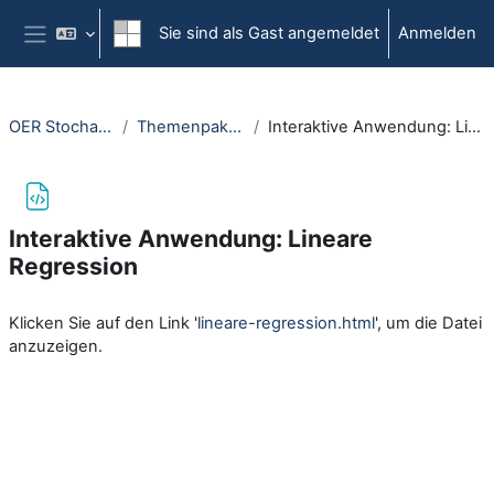
Zum Hauptinhalt
Sie sind als Gast angemeldet
Anmelden
Website-Übersicht
OER Stochastik NRW
Themenpaket Statistik
Interaktive Anwendung: Lineare Regression
Interaktive Anwendung: Lineare
Regression
Abschlussbedingungen
Klicken Sie auf den Link '
lineare-regression.html
', um die Datei
anzuzeigen.