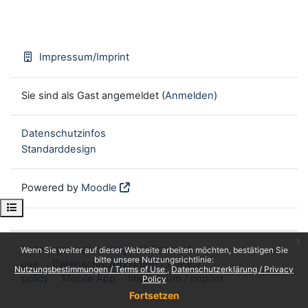
Impressum/Imprint
Sie sind als Gast angemeldet (
Anmelden
)
Datenschutzinfos
Standarddesign
Powered by
Moodle
Kursindex öffnen
x
Nutzungsbestimmungen / Terms of
Wenn Sie weiter auf dieser Webseite arbeiten möchten, bestätigen Sie
bitte unsere Nutzungsrichtlinie:
use
Datenschutzerklärung / Privacy
Nutzungsbestimmungen / Terms of Use
Datenschutzerklärung / Privacy
policy
Mobile App
Impressum / Imprint
Policy
Fortsetzen