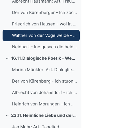
Albrecht Hausmann: Art. Frauenlied
Der von Kürenberger - Ich zôch mir einen valken
Friedrich von Hausen - wol ir, si ist ein saelic wîp
Walther von der Vogelweide - under der linden
Neidhart - Ine gesach die heide / der meie der ist rîche
16.11. Dialogische Poetik - Wechsel- und Dialoglieder
Einklappen
Marina Münkler: Art. Dialoglied - Wechsel - Botenlied
Der von Kürenberg - ich stuont mir nehtin spâte
Albrecht von Johansdorf - ich vant si âne huote
Heinrich von Morungen - ich hân sî vür alliu wîp
23.11. Heimliche Liebe und der Morgen danach - Wolframs Tagelieder
Einklappen
Jan Mohr: Art. Tagelied