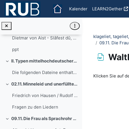
Zum Hauptinhalt
Seminarplan aktualisiert
Kalender
LEARN2Gether
I. Mittelhochdeutsche Lyrik und mittelalterlicher Literaturbetrieb
Einklappen
26.10. Was ist Minnesang?
Einklappen
klageliet, tageli
Dietmar von Aist - Slâfest dû, vriedel ziere?
09.11. Die Fra
ppt
Walt
II. Typen mittelhochdeutscher Lyrik
Einklappen
Abschlussbedi
Die folgenden Dateine enthalten z.T. sehr schlecht...
Klicken Sie auf de
02.11. Minneleid und unerfülltes Werben - Minne und Klagelieder I
Einklappen
Friedrich von Hausen / Rudolf von Fenis / Hartmann von Aue
Fragen zu den Liedern
09.11. Die Frau als Sprachrohr des Mannes - Frauenlieder
Einklappen