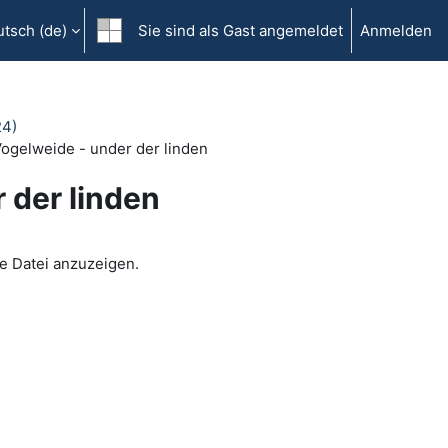
tsch ‎(de)‎
Sie sind als Gast angemeldet
Anmelden
24)
Vogelweide - under der linden
 der linden
ie Datei anzuzeigen.