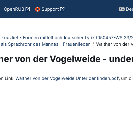
OpenRUB
🛟 Support
Deu
et, kriuzliet - Formen mittelhochdeutscher Lyrik (050457-WS 23/
u als Sprachrohr des Mannes - Frauenlieder
Walther von der 
her von der Vogelweide - under
ngungen
n Link '
Walther von der Vogelweide Unter der linden.pdf
', um d