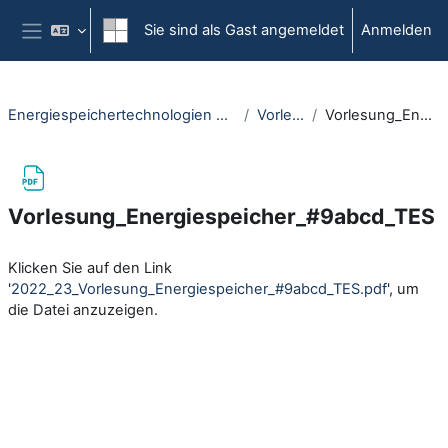
Zum Hauptinhalt
Sie sind als Gast angemeldet
Anmelden
Website-Übersicht
Energiespeichertechnologien und Anwendungen - OER4EE (ORCA-Version)
Vorlesungs-Folien
Vorlesung_Energiespeicher_#9abcd_TES
Vorlesung_Energiespeicher_#9abcd_TES
Abschlussbedingungen
Klicken Sie auf den Link
'
2022_23_Vorlesung_Energiespeicher_#9abcd_TES.pdf
', um
die Datei anzuzeigen.