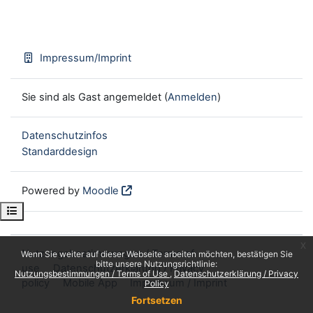
Impressum/Imprint
Sie sind als Gast angemeldet (
Anmelden
)
Datenschutzinfos
Standarddesign
Powered by
Moodle
Kursindex öffnen
x
Nutzungsbestimmungen / Terms of
Wenn Sie weiter auf dieser Webseite arbeiten möchten, bestätigen Sie
bitte unsere Nutzungsrichtlinie:
use
Datenschutzerklärung / Privacy
Nutzungsbestimmungen / Terms of Use
Datenschutzerklärung / Privacy
policy
Mobile App
Impressum / Imprint
Policy
Fortsetzen