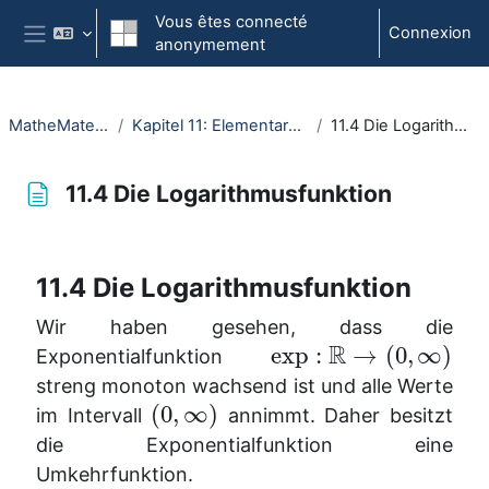
Passer au contenu principal
Vous êtes connecté
Connexion
anonymement
Panneau latéral
MatheMaterialien 1
Kapitel 11: Elementare Funktionen
11.4 Die Logarithmusfunktion
11.4 Die Logarithmusfunktion
Conditions d'achèvement
11.4 Die Logarithmusfunktion
Wir haben gesehen, dass die
R
exp
:
→
(
0
,
∞
)
Exponentialfunktion
streng monoton wachsend ist und alle Werte
(
0
,
∞
)
im Intervall
annimmt. Daher besitzt
die Exponentialfunktion eine
Umkehrfunktion.