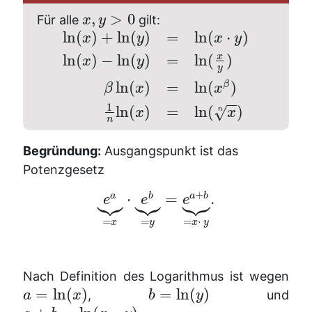
,
>
0
Für alle
gilt:
x
y
ln
(
)
+
ln
(
)
=
ln
(
⋅
)
x
y
x
y
x
ln
(
)
−
ln
(
)
=
ln
(
)
x
y
y
ln
(
)
=
ln
(
)
β
β
x
x
−
−
1
ln
(
)
=
ln
(
)
√
n
x
x
n
Begründung:
Ausgangspunkt ist das
Potenzgesetz









+
⋅
=
.
a
b
a
b
e
e
e
=
=
=
⋅
x
y
x
y
Nach Definition des Logarithmus ist wegen
=
ln
(
)
=
ln
(
)
,
und
a
x
b
y