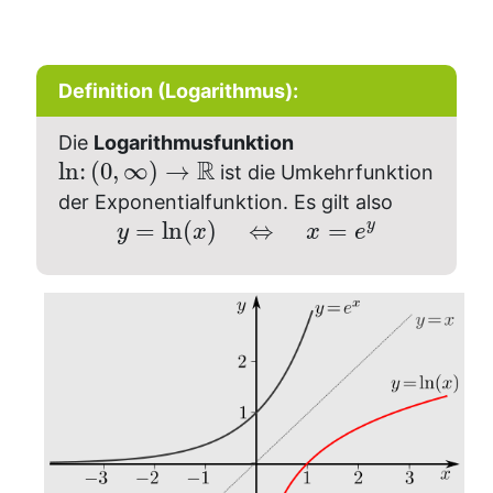
Definition (
Logarithmus):
Die
Logarithmusfunktion
R
ln
:
(
0
,
∞
)
→
ist die Umkehrfunktion
der Exponentialfunktion. Es gilt also
=
ln
(
)
⇔
=
y
y
x
x
e