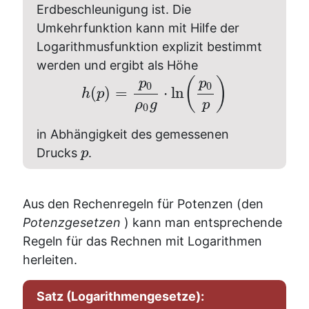
Erdbeschleunigung ist. Die
Umkehrfunktion kann mit Hilfe der
Logarithmusfunktion explizit bestimmt
werden und ergibt als Höhe
(
)
p
p
0
0
(
)
=
⋅
ln
h
p
ρ
g
p
0
in Abhängigkeit des gemessenen
Drucks
.
p
Aus den Rechenregeln für Potenzen (den
Potenzgesetzen
) kann man entsprechende
Regeln für das Rechnen mit Logarithmen
herleiten.
Satz (Logarithmengesetze):