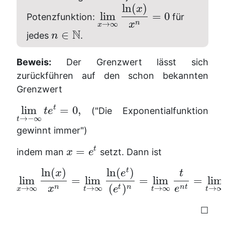
ln
(
)
x
lim
=
0
Potenzfunktion:
für
n
x
→
∞
x
N
∈
jedes
.
n
Beweis:
Der Grenzwert lässt sich
zurückführen auf den schon bekannten
Grenzwert
t
lim
=
0
,
("Die Exponentialfunktion
t
e
→
−
∞
t
gewinnt immer")
=
t
indem man
setzt. Dann ist
x
e
ln
(
)
ln
(
)
t
x
e
t
lim
=
lim
=
lim
=
lim
(
)
n
n
t
t
n
x
e
→
∞
→
∞
→
∞
→
∞
e
x
t
t
t
☐