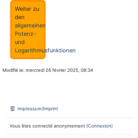
Weiter zu
den
allgemeinen
Potenz-
und
Logarithmusfunktionen
Modifié le: mercredi 26 février 2025, 08:34
Impressum/Imprint
Vous êtes connecté anonymement (
Connexion
)