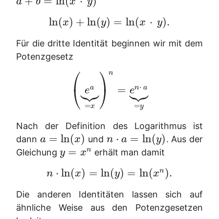
+
=
ln
(
⋅
)
a
b
x
y
ln
(
)
+
ln
(
)
=
ln
(
⋅
)
.
x
y
x
y
Für die dritte Identität beginnen wir mit dem
Potenzgesetz
⎛
⎞
n






⋅
⎝
⎠
=
a
n
a
e
e
=
=
x
y
Nach der Definition des Logarithmus ist
=
ln
(
)
⋅
=
ln
(
)
dann
und
. Aus der
a
x
n
a
y
=
n
Gleichung
erhält man damit
y
x
⋅
ln
(
)
=
ln
(
)
=
ln
(
)
.
n
n
x
y
x
Die anderen Identitäten lassen sich auf
ähnliche Weise aus den Potenzgesetzen