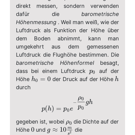
direkt messen, sondern verwenden
dafür die
barometrische
Höhenmessung
. Weil man weiß, wie der
Luftdruck als Funktion der Höhe über
dem Boden abnimmt, kann man
umgekehrt aus dem gemessenen
Luftdruck die Flughöhe bestimmen. Die
barometrische Höhenformel
besagt,
dass bei einem Luftdruck
auf der
p
0
=
0
Höhe
der Druck auf der Höhe
h
h
0
durch
ρ
0
g
h
−
p
(
)
=
0
p
h
p
e
0
gegeben ist, wobei
die Dichte auf der
ρ
0
m
0
≈
10
Höhe
und
die
g
2
s