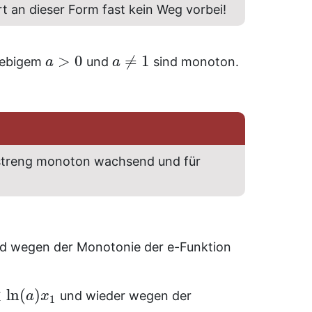
t an dieser Form fast kein Weg vorbei!
>
0
≠
1
iebigem
und
sind monoton.
a
a
treng monoton wachsend und für
d wegen der Monotonie der e-Funktion
<
ln
(
)
und wieder wegen der
a
x
1