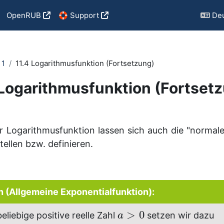
OpenRUB
🛟 Support
Deu
 1
11.4 Logarithmusfunktion (Fortsetzung)
 Logarithmusfunktion (Fortset
ngungen
er Logarithmusfunktion lassen sich auch die "norma
tellen bzw. definieren.
on (Allgemeine Exponentialfunktion):
>
0
beliebige positive reelle Zahl
setzen wir dazu
a