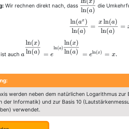
ln
(
)
x
g:
Wir rechnen direkt nach, dass
die Umkehrf
ln
(
)
a
ln
(
)
ln
(
)
x
a
x
a
=
=
ln
(
)
ln
(
)
a
a
ln
(
)
ln
(
)
x
x
ln
(
)
a
ln
(
)
ln
(
)
a
a
ln
(
)
=
=
=
.
x
ist auch
a
e
e
x
ng:
raxis werden neben dem natürlichen Logarithmus zur 
in der Informatik) und zur Basis 10 (Lautstärkenmess
eben) verwendet.