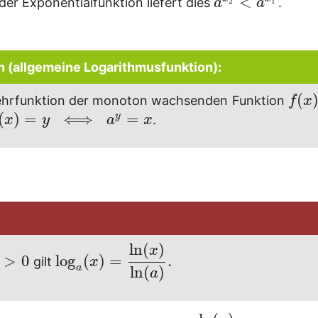
<
er Exponentialfunktion liefert dies
.
a
a
2
1
on (allgemeine Logarithmusfunktion):
(
hrfunktion der monoton wachsenden Funktion
f
x
(
)
=
⟺
=
y
.
x
y
a
x
ln
(
)
x
>
0
log
(
)
=
.
gilt
x
a
ln
(
)
a