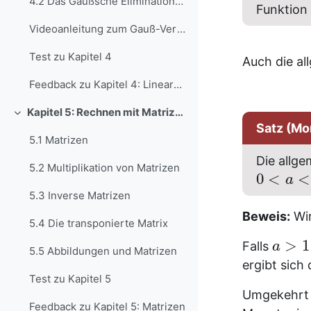
4.2 Das Gaußsche Eliminationsverfahren
Funktion
Videoanleitung zum Gauß-Verfahren
Test zu Kapitel 4
Auch die a
Feedback zu Kapitel 4: Lineare Gleichungssysteme
Kapitel 5: Rechnen mit Matrizen
Einklappen
Satz (Mo
5.1 Matrizen
Die allg
5.2 Multiplikation von Matrizen
0
<
<
a
5.3 Inverse Matrizen
Beweis:
Wir
5.4 Die transponierte Matrix
>
1
Falls
a
5.5 Abbildungen und Matrizen
ergibt sich
Test zu Kapitel 5
Umgekehrt 
Feedback zu Kapitel 5: Matrizen