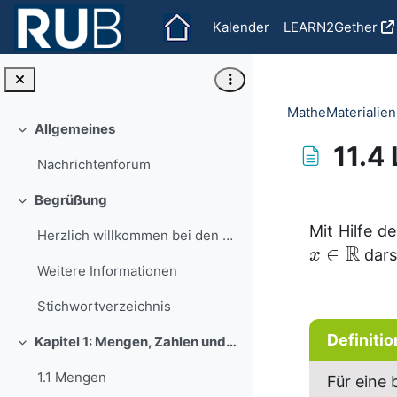
Zum Hauptinhalt
Kalender
LEARN2Gether
MatheMaterialien
Allgemeines
Einklappen
11.4
Nachrichtenforum
Abschlussbedi
Begrüßung
Einklappen
Mit Hilfe d
Herzlich willkommen bei den MatheMaterialien 1 !Si...
R
∈
dars
x
Weitere Informationen
Stichwortverzeichnis
Definiti
Kapitel 1: Mengen, Zahlen und Funktionen
Einklappen
1.1 Mengen
Für eine 