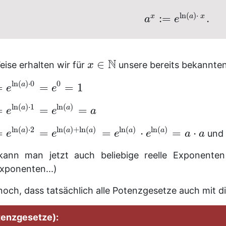
ln
(
)
⋅
:
=
.
x
a
x
a
e
N
∈
eise erhalten wir für
unsere bereits bekannte
x
ln
(
)
⋅
0
0
a
=
=
=
1
e
e
ln
(
)
⋅
1
ln
(
)
a
a
=
=
=
e
e
a
ln
(
)
⋅
2
ln
(
)
+
ln
(
)
ln
(
)
ln
(
)
a
a
a
a
a
=
=
=
⋅
=
⋅
und 
e
e
e
e
a
a
 kann man jetzt auch beliebige reelle Exponent
xponenten...)
noch, dass tatsächlich alle Potenzgesetze auch mit die
tenzgesetze):