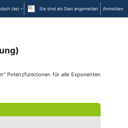
tsch ‎(de)‎
Sie sind als Gast angemeldet
Anmelden
zung)
len" Potenzfunktionen für
alle
Exponenten