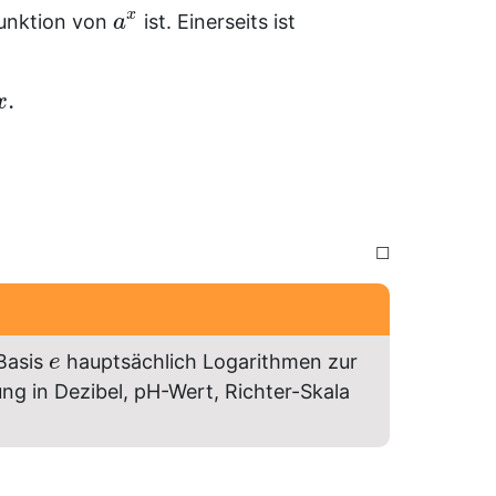
x
unktion von
ist. Einerseits ist
a
.
x
☐
Basis
hauptsächlich Logarithmen zur
e
ung in Dezibel, pH-Wert, Richter-Skala