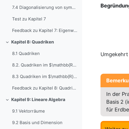
Begründun
7.4 Diagonalisierung von symmetrischen Matrizen
Test zu Kapitel 7
Feedback zu Kapitel 7: Eigenwerte
Kapitel 8: Quadriken
Einklappen
8.1 Quadriken
Umgekehrt 
8.2. Quadriken im $\mathbb{R}^2$
8.3 Quadriken im $\mathbb{R}^3$
Bemerku
Feedback zu Kapitel 8: Quadriken
In der P
Kapitel 9: Lineare Algebra
Basis 2 (
Einklappen
für Erdb
9.1 Vektorräume
9.2 Basis und Dimension