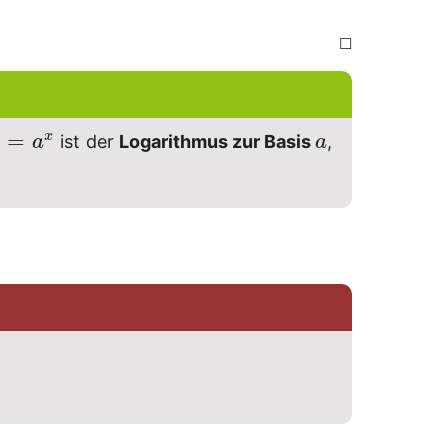
☐
)
=
x
ist der
Logarithmus zur Basis
,
a
a