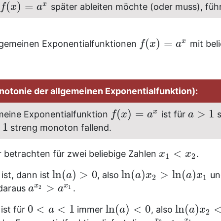
(
)
=
x
später ableiten möchte (oder muss), führ
f
x
a
(
)
=
x
llgemeinen Exponentialfunktionen
mit bel
f
x
a
notonie der allgemeinen Exponentialfunktion):
(
)
=
>
1
x
emeine Exponentialfunktion
ist für
s
f
x
a
a
1
streng monoton fallend.
<
 betrachten für zwei beliebige Zahlen
.
x
x
1
2
ln
(
)
>
0
ln
(
)
>
ln
(
)
ist, dann ist
, also
un
a
a
x
a
x
2
1
>
x
x
 daraus
.
a
a
2
1
0
<
<
1
ln
(
)
<
0
ln
(
)
ist für
immer
, also
a
a
a
x
2
x
x