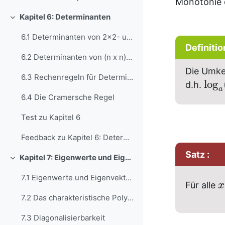
Monotonie d
Kapitel 6: Determinanten
Einklappen
6.1 Determinanten von 2x2- und 3x3-Matrizen
Definiti
6.2 Determinanten von (n x n)-Matrizen
Die Umke
6.3 Rechenregeln für Determinanten
log
d.h.
a
6.4 Die Cramersche Regel
Test zu Kapitel 6
Feedback zu Kapitel 6: Determinanten
Satz :
Kapitel 7: Eigenwerte und Eigenvektoren
Einklappen
7.1 Eigenwerte und Eigenvektoren
Für alle
x
7.2 Das charakteristische Polynom
7.3 Diagonalisierbarkeit