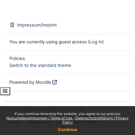
Impressum/Imprint
You are currently using guest access (
Log in
)
Policies
Switch to the standard theme
Powered by
Moodle
Open course index
Nutzungsbestimmungen / Terms of
x
If you continue browsing this website, you agree to our policies:
use
Datenschutzerklärung / Privacy
Nutzungsbestimmungen / Terms of Use
Datenschutzerklärung / Privacy
policy
Mobile App
Impressum / Imprint
Policy
Continue