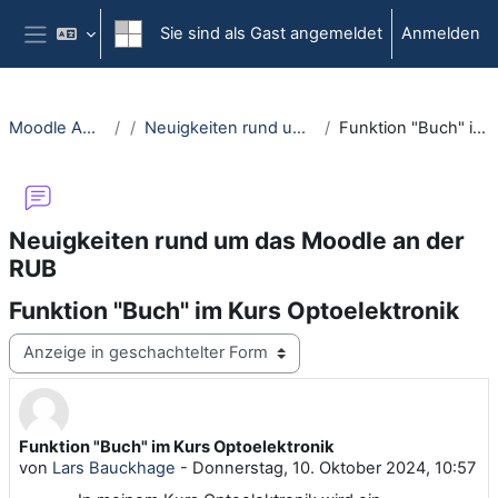
Zum Hauptinhalt
Sie sind als Gast angemeldet
Anmelden
Website-Übersicht
Moodle Anleitungsportal
Neuigkeiten rund um das Moodle an der RUB
Funktion "Buch" im Kurs Optoelektronik
Neuigkeiten rund um das Moodle an der
RUB
Funktion "Buch" im Kurs Optoelektronik
Anzeigemodus
Funktion "Buch" im Kurs Optoelektronik
Anzahl Antworten: 0
von
Lars Bauckhage
-
Donnerstag, 10. Oktober 2024, 10:57