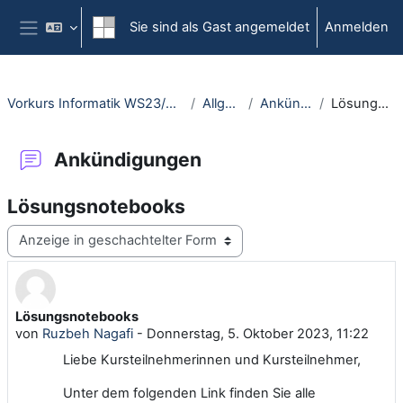
Zum Hauptinhalt
Sie sind als Gast angemeldet
Anmelden
Website-Übersicht
Vorkurs Informatik WS23/24 (212300-WiSe23/24)
Allgemeines
Ankündigungen
Lösungsnotebooks
Ankündigungen
Lösungsnotebooks
Anzeigemodus
Lösungsnotebooks
Anzahl Antworten: 0
von
Ruzbeh Nagafi
-
Donnerstag, 5. Oktober 2023, 11:22
Liebe Kursteilnehmerinnen und Kursteilnehmer,
Unter dem folgenden Link finden Sie alle