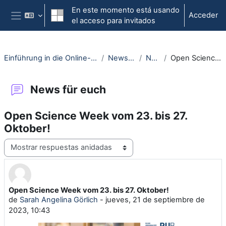
Salta al contenido principal
En este momento está usando
Acceder
el acceso para invitados
Panel lateral
Einführung in die Online-Lehre an der RUB - Moodle-Kurs für Erstsemester
News and current events
News für euch
Open Science Week vom 23. bis 27. Oktober!
News für euch
Open Science Week vom 23. bis 27.
Oktober!
Mostrar modo
Open Science Week vom 23. bis 27. Oktober!
Número de respuestas: 0
de
Sarah Angelina Görlich
-
jueves, 21 de septiembre de
2023, 10:43