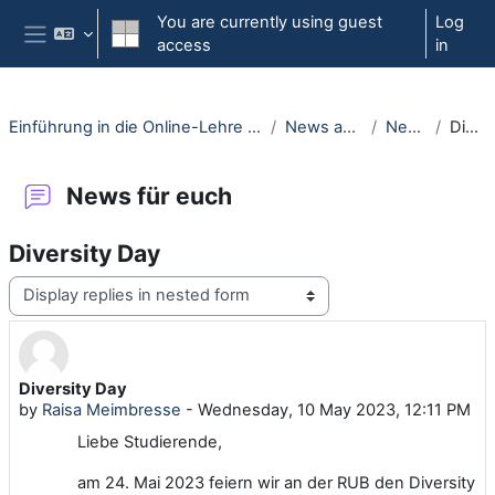
Skip to main content
You are currently using guest
Log
access
in
Side panel
Einführung in die Online-Lehre an der RUB - Moodle-Kurs für Erstsemester
News and current events
News für euch
Diversity Day
News für euch
Diversity Day
Display mode
Diversity Day
Number of replies: 0
by
Raisa Meimbresse
-
Wednesday, 10 May 2023, 12:11 PM
Liebe Studierende,
am 24. Mai 2023 feiern wir an der RUB den Diversity