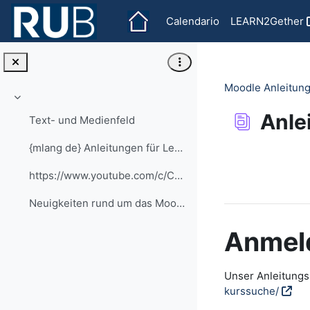
Vai al contenuto principale
Calendario
LEARN2Gether
Moodle Anleitung
Minimizza
Anle
Text- und Medienfeld
{mlang de} Anleitungen für Lehrende alle Anleitung...
Aggregazione de
https://www.youtube.com/c/CaptainMoodle
Neuigkeiten rund um das Moodle an der RUB
Anmel
Unser Anleitungsp
kurssuche/