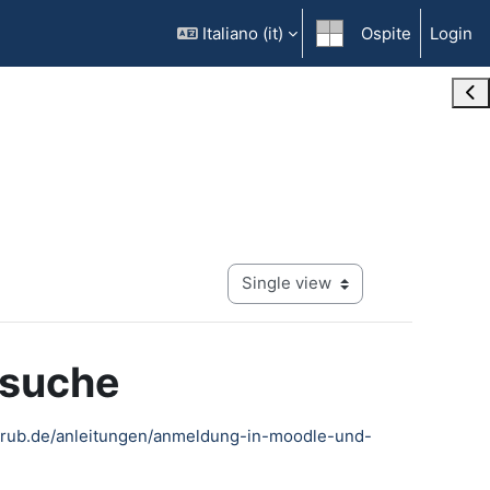
Italiano ‎(it)‎
Ospite
Login
Ope
View mode tertiary navigation
ssuche
w.rub.de/anleitungen/anmeldung-in-moodle-und-