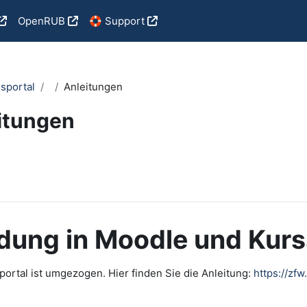
OpenRUB
🛟 Support
sportal
Anleitungen
itungen
i criteri
dung in Moodle und Kur
ortal ist umgezogen. Hier finden Sie die Anleitung:
https://zf